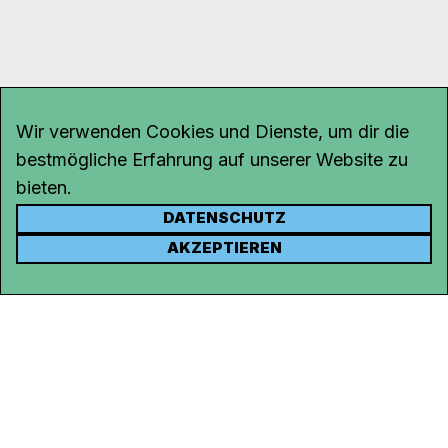
Wir verwenden Cookies und Dienste, um dir die
bestmögliche Erfahrung auf unserer Website zu
bieten.
DATENSCHUTZ
KONTAKT
AKZEPTIEREN
Kanal K
Rohrerstrasse 20
5000 Aarau
Tel.
062 834 90 81
Studio:
062 834 90 80
info@kanalk.ch