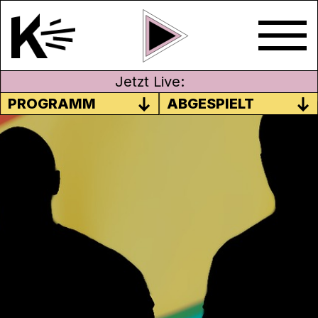
Jetzt Live:
PROGRAMM
ABGESPIELT
VERBIEGUNG – EINE
KURZGESCHICHTE VON HEINZ
RUCH
Silvio Rauch liest eine Kurzgeschichte von
Heinz Ruch über eine verbotene Liebe.
18. Juni 2020