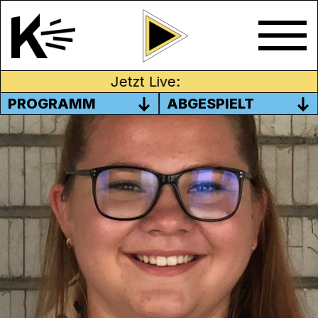
Jetzt Live:
PROGRAMM
ABGESPIELT
VLADLENA DENYSOVA (JCVP)
Trotz Klimawandel haben wir grilliert! Am
20. Oktober werden bekanntlich die
Mitglieder des Nationalrats für die nächste
Legislatur gewählt. Das Arbeitsprojekt
stage-on-air
machte in Zusammenarbeit mit
Kanal K den Check bei den Aargauer und
Solothurner Jungkandidat*innen und heizte