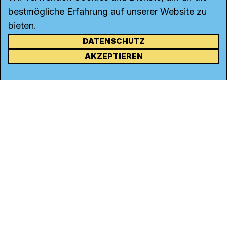
bestmögliche Erfahrung auf unserer Website zu
bieten.
DATENSCHUTZ
KONTAKT
AKZEPTIEREN
Kanal K
Rohrerstrasse 20
5000 Aarau
Tel.
062 834 90 81
Studio:
062 834 90 80
info@kanalk.ch
Newsletter
Über uns
Empfang
Logo Download
Netiquette