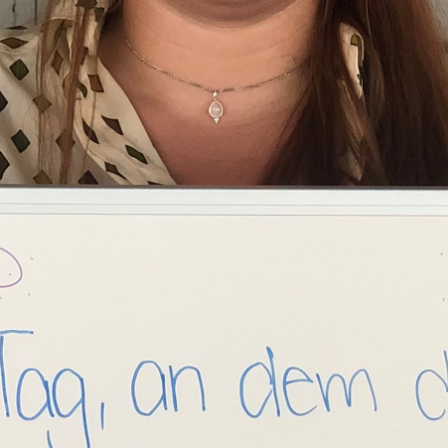
ihnen ordentlich ein. Natürlich interessierte
uns ihre Meinung zum Klimawandel, zur
Gleichberechtigung und zur Zukunft der
Schweiz.
Vom 9. September bis 20. Oktober, Montag
bis Freitag täglich um 17.40 Uhr
00:00
17:51
Details zum Podcast
Kandidat*innengrill