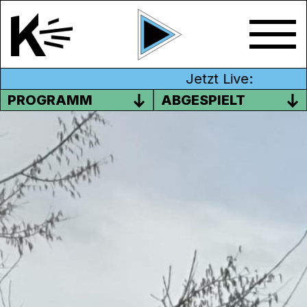
Jetzt Live:
PROGRAMM
ABGESPIELT
#AKTIONSTAG GEGEN
RASSISMUS MIT DEM CLUB
ASYL AARGAU
Am 21. März war der Internationale Tag
gegen Rassismus. Auf diesen Tag hin haben
der
Club Asyl Aargau
und das Projekt
Unsere Stimmen
von
NCBI
Audio-