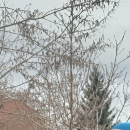
Statements von Menschen gesammelt, die
tagtäglich Rassismus erleben.
Entstanden
ist eine vielstimmige und vielsprachige
Radiosendung, die wir
am Internationalen
Tag gegen Rassismus ausgestrahlt haben,
und die du dir
hier
als Podcast anhören
kannst.
In den Statements sprechen
verschiedene Menschen in kurzen
Botschaften über ihre Alltagserfahrungen
mit direktem und indirektem Rassismus,
aber auch über konstruktiven
Antirassismus: Wie können wir
konstruktiven Antirassismus gestalten? Wie
können wir in diversen Gesellschaften
zusammenleben?