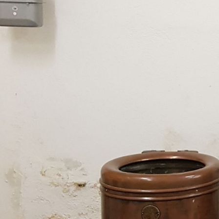
Grund.
Andi Hofmann
, Gründu
Kulturbetriebs Royal
, erzählt 
ehemalige Kino Royal vor dem 
wurde. Sibylle Hausammann-Me
Firmengeschichte
der Merker F
Urgrossvater, Friedrich Merker
formte aus einem 5-Mann-Spen
Firma mit mehreren hundert Ang
Männer des Kollektivs, welches
ins Leben rief, berichten über 
kulturellen Umnutzung, aber a
Filmabende und andere Highligh
stattgefunden haben.
Die Schwerpunktsendung im
Monatsthemas Zwischennutz