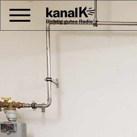
BADEN ZWISCHEN ABR
Damals wie heute wird in der St
zwischengenutzt. Ob der
Kultu
Merker Areal
oder ein Wohnaus
Nächte zur Villa Kunterbunt wu
Gebäude steckt eine Geschich
Wechsler
und
Samuel Meier
ge
Geschichten in ihrer Schwerp