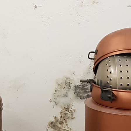
ngsmitglied
des
unter anderem, wie das
Abriss bewahrt
rker spricht über die
amilie.
Ihr
-Schaufelberger,
glerbetrieb eine
estellten. Drei junge
 die Villa Kunterbunt
die Entstehung dieser
uch über Feste,
ts, die dort
 Rahmen unseres
ung: Aufbruch vor