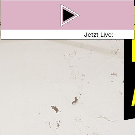
Jetzt Live:
ISS UND NEUANFANG – GESTERN,
adt Baden fleissig
rbetrieb Royal
,
das
, das für wenige
rde – hinter jedem
te.
Jacqueline
hen diesen
unktsendung auf den