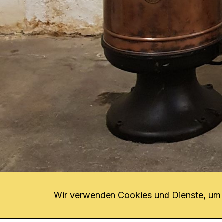
Abbruch
kannst du dir
hier
an
KONTAKT
Kanal K
Übe
Rohrerstrasse 20
Emp
Wir verwenden Cookies und Dienste, um d
5000 Aarau
Log
Net
Tel.
062 834 90 81