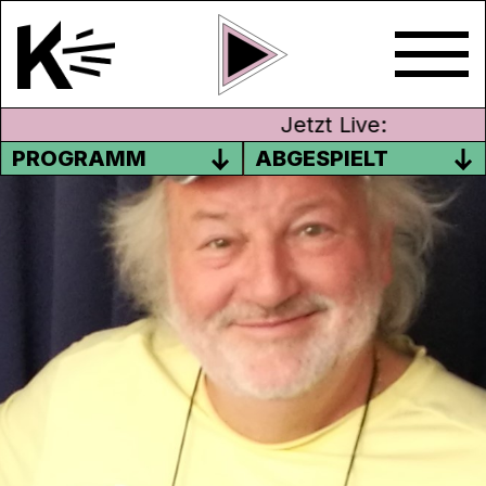
Jetzt Live:
PROGRAMM
ABGESPIELT
DER FLOTTE DREIER MIT
PEACH WEBER
Wir hatten hohen Besuch aus Wohlen:
Peach Weber war bei Silvio und Dölf zu
Gast in der Sendung der
Flotte Dreier
. Die
Sendung kannst du dir in voller Länge
hier
anhören.