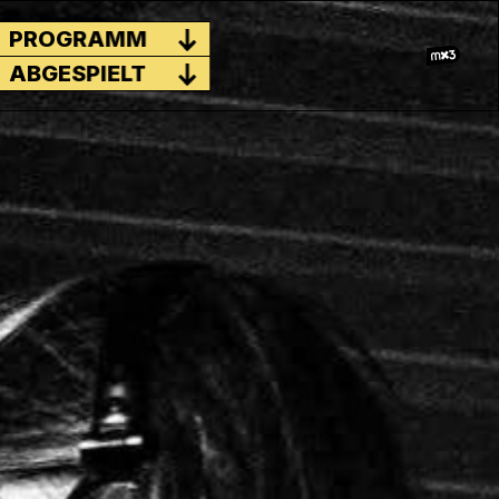
PROGRAMM
ABGESPIELT