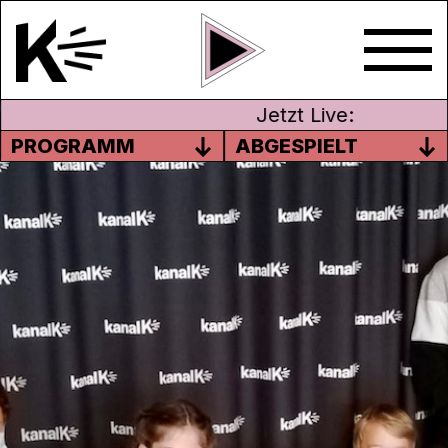
Jetzt Live:
PROGRAMM
ABGESPIELT
DIE SENDUNG ZUM
ZUKUNFTSTAG 2021
Wow, das war ein toller Zukunftstag! Unter
der Leitung von Fabian Zemp schauten
Aris, Elena, Gian, Hannes, Paula und Sophie
nicht nur zu, wie man Radio macht, sondern
produzierten und moderierten selber eine