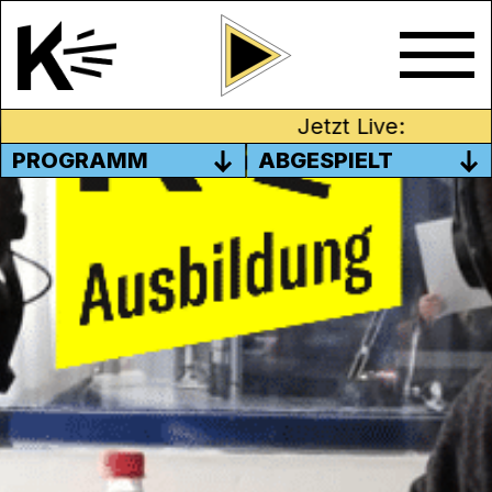
Jetzt Live:
PROGRAMM
ABGESPIELT
EIN JAHR PROZESSOR – DER
VORSTAND ZIEHT BILANZ
Seit Mitte Juni sind die Ateliers und
Werkstätten des
Prozessors Aarau
wieder
geöffnet. In einer stündigen Talkrunde
verraten die beiden Vorstandsmitglieder
Max Hufschmid und Fabienne Luder, wie es