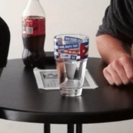
hinter den Kulissen des Prozessors zu und
her geht. Sie erläutern die Idee hinter dem
Projekt und wie es ihnen gelungen ist,
genügend Geld zu sammeln, um sie
umsetzen zu können. Ausserdem zeigen sie
auf, wie der Corona-Lockdown den Verein
betroffen hat und wie das Schutzkonzept
aussieht, das sie für die Werkstätten und
Ateliers ausgearbeitet haben. Zuständig für
die Koordination der Helfenden und selber
oft vor Ort an der Erlinsbacherstrasse
wissen Max Hufschmid und Fabienne
Luder, welche Art von DIY-Projekt sich
umsetzen lässt und was es sonst bei der
Mitbenutzung zu beachten gilt.
Wenn du nun neugierig geworden bist und