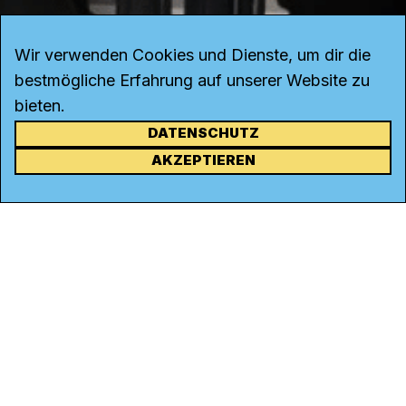
Wir verwenden Cookies und Dienste, um dir die
bestmögliche Erfahrung auf unserer Website zu
bieten.
DATENSCHUTZ
KONTAKT
AKZEPTIEREN
Kanal K
Rohrerstrasse 20
5000 Aarau
Tel.
062 834 90 81
Studio:
062 834 90 80
info@kanalk.ch
Newsletter
Über uns
Empfang