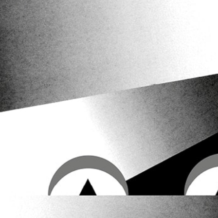
Festivalgelände am Samstag, 5. September
von 16 bis 19 Uhr. Komm vorbei und
besuche uns in unserem Livestudio im
Festivalzentrum
.