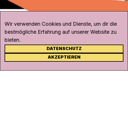
Wir verwenden Cookies und Dienste, um dir die
bestmögliche Erfahrung auf unserer Website zu
bieten.
DATENSCHUTZ
KONTAKT
AKZEPTIEREN
Kanal K
Rohrerstrasse 20
5000 Aarau
Tel.
062 834 90 81
Studio:
062 834 90 80
info@kanalk.ch
Newsletter
Über uns