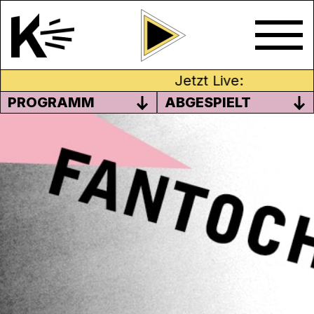
Jetzt Live:
PROGRAMM
ABGESPIELT
FANTOCHE – 1. BIS 6.
SEPTEMBER IN BADEN
Das Internationale Festival für
Animationsfilm
Fantoche
geht in seine 18.
Runde. Das detaillierte Programm findest
du
hier
.
Wir senden live und direkt vom