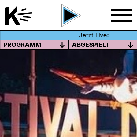
Jetzt Live:
PROGRAMM
ABGESPIELT
FESTIVAL DES ARCS, 19./20.
JUNI
Start in die Sommerfestivalsaison: Wie in
den letzten Jahren gehts in der Gipsrube in
Ehrendingen los. Wir freuen uns sehr auf
das
Festival des Arcs
. Mit viel Liebe zum
Detail entsteht dort immer ein zauberhaftes