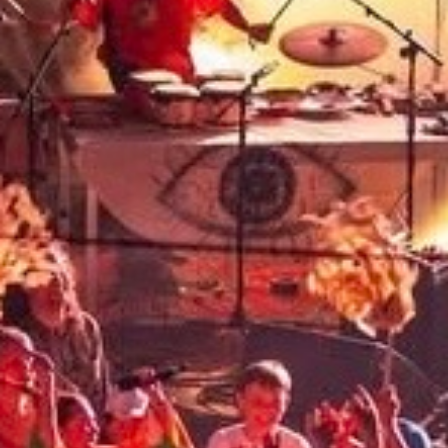
18.40 FC KLEINSTADT
19.45 PANDORA’S KITCHEN
(Strassentheater)
21.00 BATBAIT
22.15 CRISPRBABY
23.15 EDREDON SENSIBLE
00.30 SEROTONINE
➡️ Moderation: Marianne Barth & Charly
Ruff
Der Live-Übertragungen des
Festivalsommers werden von der Stiftung
für Radio und Kultur Schweiz (SRKS) /
Swissperform unterstützt.