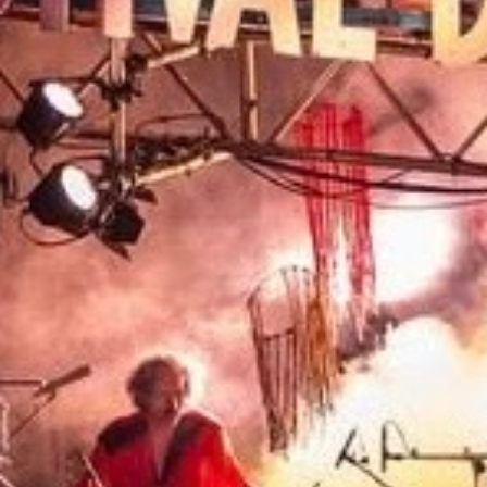
Festivalgelände. Wir bringen dir an beiden
Abenden die Livemusik direkt auf die
Ohren.
On Air
Konzerte am Freitag, 19. Juni
19.00 PABLODALI
20.00 HAIMOS
21.15 MÄNNERCHOR EHRENDINGEN
22.00 GUSTAV GURKE
23.00 THE NOZEZ
00.15 DISTRICT 5
➡️ Moderation: Johanna Ruoff, Lino Bühler
& Giulia Zaccardo von der
Ausbildungsredaktion
On Air Konzerte am Samstag, 20. Juni