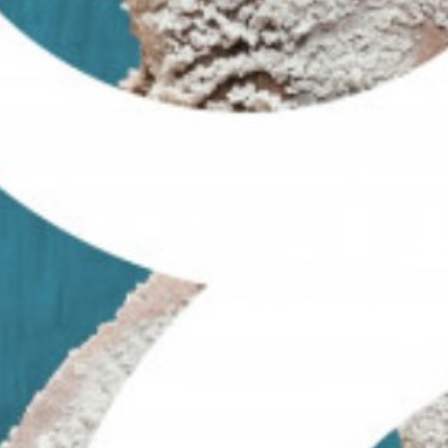
Michael Küng, Host: Marco Gyger
Sa., 12. Juni, Stadtmuseum:
16:00 bis 18:00 Uhr, cirqu’8 live mit Phoebe
Iun und Heiko Hohler
Do., 17. Juni, Maienzugsplatz:
17:00 bis 18:00 Uhr, K wie Kontakt mit
Michel Walde und Reto Fischer
18:00 bis 19:00 Uhr, K wie Kultur mit Sophie
De Stefani und Phoebe Iun