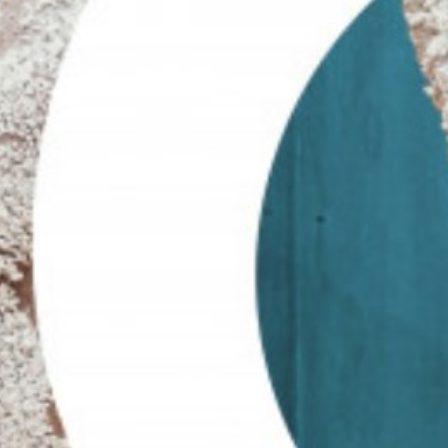
21:00 bis 23:00 Uhr, Blüetestaub mit Pius
Vögele und Alex „late“ Roschi
Fr., 18. Juni, Stadtmuseum:
17:30 bis 19:00 Uhr, Komet mit Sophie De
Stefani und Phoebe Iun
Sa., 19. Juni, Stadtmuseum:
20:00 bis 22:00 Uhr, cirqu’8 live mit Debbie
Bossard und Sophie De Stefani