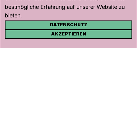
bestmögliche Erfahrung auf unserer Website zu
bieten.
DATENSCHUTZ
KONTAKT
AKZEPTIEREN
Kanal K
Rohrerstrasse 20
5000 Aarau
Tel.
062 834 90 81
Studio:
062 834 90 80
info@kanalk.ch
Newsletter
Über uns
Empfang
Logo Download
Netiquette