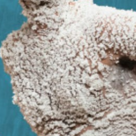
17:00 bis 18:00 Uhr, K wie Kontakt mit
Michel Walde und Reto Fischer
18:00 bis 19:00 Uhr, K wie Kultur mit Sophie
De Stefani und Heiko Hohler
Fr., 11. Juni, Stadtmuseum:
17:30 bis 19:00 Uhr, Komet mit Sophie De
Stefani und Heiko Hohler
20:00 bis 22:00 Uhr, Steiner gegen Rütti mit
Herr Steiner und Herr Rütti
22:00 bis 00:00 Uhr, Radieau Chapeau feat.