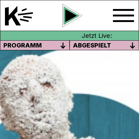
Jetzt Live:
PROGRAMM
ABGESPIELT
FESTIVALRADIO CIRQU’8
Endlich wieder mit dem Sendebus an ein
Festival fahren! Wir sind während dem
cirqu’8 live vor Ort. Besuche unseren
Sendebus oder hol dir die Festivalstimmung
an folgenden Daten in die gute Stube:
Do., 10. Juni, Stadtmuseum: