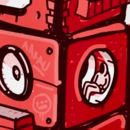
16./17. August
Festival am Gleis
23./24. August
MidA
30. August
Subdivo
06./07. September
Fantoche