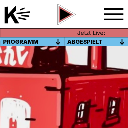
Jetzt Live:
PROGRAMM
ABGESPIELT
HOOD LOOK GOOD LIVE AUF
KANAL K
Start in die Festivalsaison 2024! Wir senden
am Samstag, 15. Juni ab 19 Uhr live von der
letzten Ausgabe des legendären
Hood Look
Good
-Festivals. Besuche uns beim
Sendebus oder hol dir die fetten Beats in