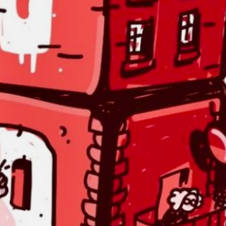
die gute Stube oder wahlweise auf den
Balkon.
Durch den Abend begleiten dich die Jungs
der
Spin Radio Show
, die Aufgabe des
rasenden Reporters übernimmt
Blüetestaub-Pius
.
Unsere weiteren Festival-Termine:
21./22. Juni
Festival des Arcs
05. Juli
Chrutwäje
13. Juli
Sommerloch
15. August Sommerfest Kanal K