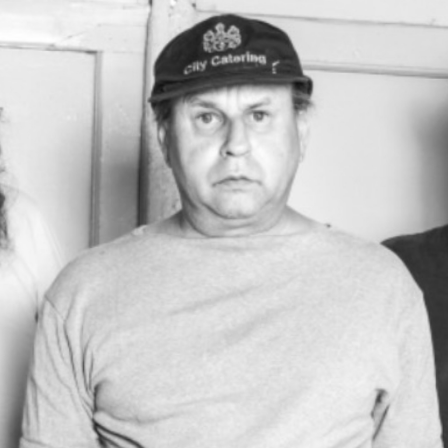
In der Schwerpunktsendung „Inklusion
rockt!“ stellt
Matteo Fruci
beide Bands
vor. Klick
mich
und lerne die VIVA-Band
und die HORA-Band (und natürlich ihre
Musik) kennen.