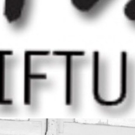
mit Beeinträchtigung gemeinsam
musizieren.
Die
VIVA-Stiftung
in Münsingen bietet
Menschen mit Beeinträchtigung
Wohnplätze sowie geschützte
Beschäftigungs- und Arbeitsplätze. Im Jahr
2006 entstand aus einem Projekt die VIVA-
Band. Ihre selbst interpretierten
Mundartsongs versprühen eine
Lebensfreude, die ihresgleichen sucht.
Die
HORA-Band
möchte mit ihrer Musik in neue
Dimensionen katapultieren – und schafft
das auch, schliesslich sind sie, wie sie
selber sagen „eine der speziellsten Bands
der Welt“.