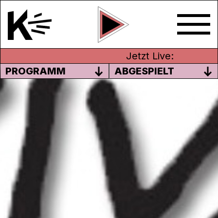
Jetzt Live:
PROGRAMM
ABGESPIELT
SCHWERPUNKT
NISCHENMUSIK: INKLUSION
ROCKT!
Die Schweizer Musikszene birgt immer
wieder Überraschungen. Das beweisen
nicht nur unsere
CH-Tracks Royale
,
sondern auch Bands, in denen Menschen