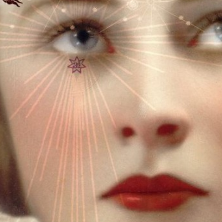
dictionnaire de la lumière“.
Wie die Musiker selbst sagen:
Zuhörer*innen erfahren die grösste Freude
an der Musik, wenn dazu exzessive getanzt
wird. Die Tanzschuhe können im Aargau
zwei mal angezogen werden.
3. September – Wenk, Aarau
4. September – Inzermezzo Muri
Jolly and The Flytrap