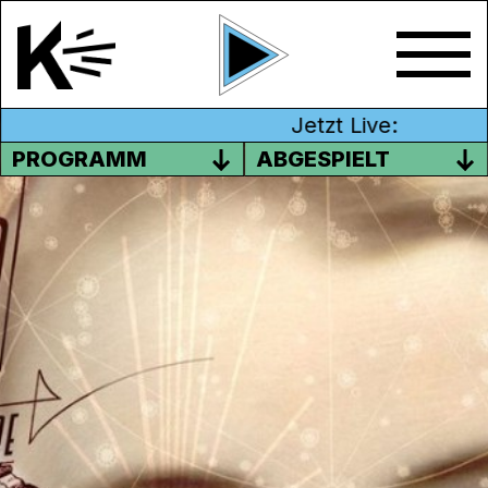
Jetzt Live:
PROGRAMM
ABGESPIELT
JOLLY AND THE FLYTRAP IN
AARAU
Jolly and The Flytrap, die schweizer Band
spielt südamerikanische Rythmen genau so
wie herzzerreissende Liebeslieder. Nun sind
sie auf Tour und spielen die Songs vom
neuen und mitlerweilse 11. Album „Le