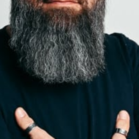
17 Uhr beste Unterhaltung durch
K wie
Kontakt
! Vor allem Michel Walde mit seiner
Crew tobt sich im Studio aus und hilft dir
über die mühsame Lockdown-Zeit hinweg.
Mit von der Party ist auch ab und zu die
Ausbildungsredaktion. Schalt einfach
sicherheitshalber jeden Tag um 17 Uhr
Kanal K ein, Augen zu, Ohren auf!