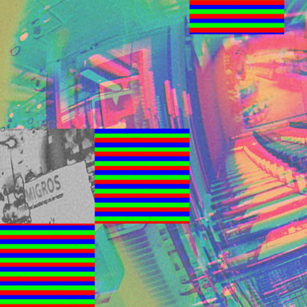
Um 20.30 Uhr sorgt
dudette
für
Unterhaltung. Im Anschluss ü
ReArranger
für ein DJ-Set.
Der ganze Abend wird zudem Li
Lieblingsfrequenz übertragen.
Künstler*innen, mit unseren 
und mit Besucher*innen.
Der Anlass ist öffentlich, nimm a
Freund*innen mit.