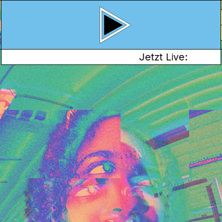
Jetzt Live:
ST
August 2024 findet auf
ommerfest statt.
ren. Es gibt eine Bar
 von
Ada Lokma
bestimmt nicht
st.