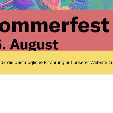
r uns
fang
ir die bestmögliche Erfahrung auf unserer Website zu
o Download
iquette
tner
udsstelle
enschutz
ressum