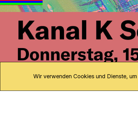
KONTAKT
Kanal K
Übe
Rohrerstrasse 20
Emp
Wir verwenden Cookies und Dienste, um d
5000 Aarau
Log
Net
Tel.
062 834 90 81
Par
Studio:
062 834 90 80
Omb
info@kanalk.ch
Dat
Newsletter
Imp