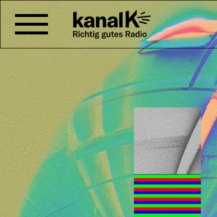
KANAL K SOMMERFE
Wir feiern: Am Donnerstag 15. 
dem Gelände von Kanal K ein S
Ab 18.00 Uhr öffnen sich die Tü
und kulinarisch kannst du dich
verwöhnen lassen, so dass du 
hungrig nach Hause gehen mus