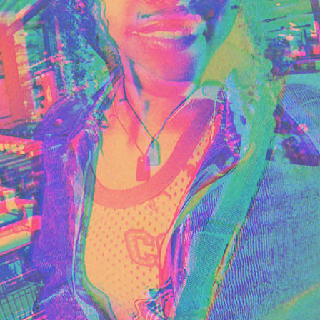
 musikalische
bernimmt
The
ve auf deiner
 Wir sprechen mit den
Sendungsmacher*innen
lso ruhig all deine