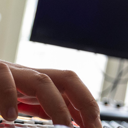
Einblick in den Radioalltag, sei es in der
Redaktion oder am Mikrofon. Du lernst,
unser Studio zu bedienen, radiotauglich zu
schreiben, Interviews zu führen und
Beiträge zu gestalten. Aber damit nicht
genug: Auch mit Social Media und
Videoproduktion befasst du dich
ausführlich.
Interessiert? Schick deine Bewerbung
gleich an
manuela.furger@kanalk.ch
.