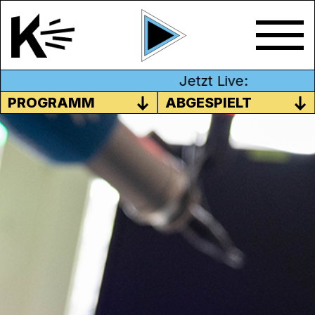
Jetzt Live:
PROGRAMM
ABGESPIELT
LETZTER PRAKTIKUMSPLATZ
AB SEPTEMBER
Für Kurzentschlossene: Am 4. September
2023 startet das nächste
radiojournalistische Praktikum
. Es gibt noch
einen freien Platz – schnapp ihn dir!
Im Praktikum erhältst du einen fundierten