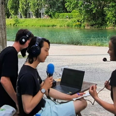
Schärer
Velo-Trail
an der Limmat | Kevin Schärer
und Jae Hyun Chong
Badekultur
im Bäderquartier Baden | Jae
Hyun Chong und Edi Aregger
Eine Zusammenarbeit mit der
Regionale
2025 – Projektschau Limmattal.