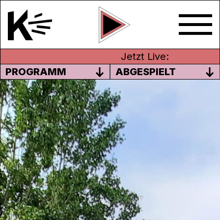
Jetzt Live:
PROGRAMM
ABGESPIELT
LIMMATTRAIL – LAUFEN ODER
HÖREN
Nutze die letzten warmen Sonnenstrahlen,
zum Beispiel am Limmatufer. Auf dem
Limmattrail
führen zwei Trails am Fluss
entlang. Sie verbinden Bewegung, Spiel
und Information – auf einer Länge von