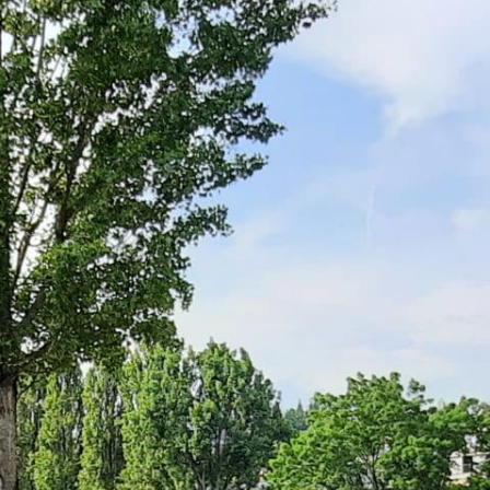
insgesamt 16 km. Zu Fuss oder mit dem
Velo. Allein oder in der Gruppe. Und wenn
du schon spazierst, kannst du auch Radio
hören:
Wir haben im Mai live vor Ort berichtet.
Folgende Podcasts kannst du dir jetzt
anhören:
Piste 52
in Schlieren | Jana Heimgartner
und Shannon Hughes
Bruno Weber Park
in Dietikon | Shannon
Hughes und Jana Heimgartner
Ruheorte. Hörorte
auf der Klosterhalbinsel
Wettingen inkl.
Livekonzert von „What
Rules“
| Shannon Hughes und Kevin