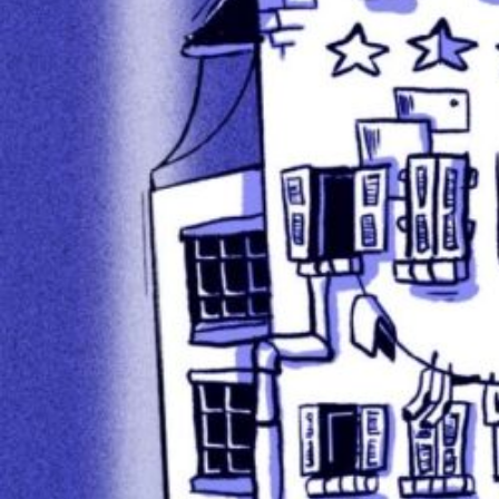
Für die richtige Vorbereitung 
Beiträge resp. Sendung anhöre
Kampagnenstart „KuZeB bleibt
Schwarzer Stern – KuZeB bleib
Update Kampagne „KuZeB bleib
KuZeB bleibt! Kampagnen-Upda