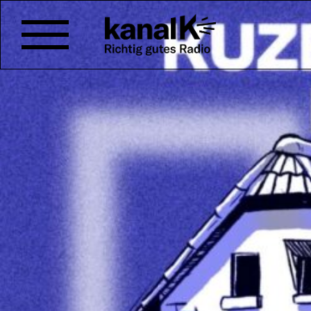
LIVE AM 19. SEPTEMB
Am 19. und 20. September wird
gefeiert: Das
KuZeB für immer F
Obertor mit Live Bands, Theate
die Bühne gehen. Wir übertrag
Stadtschulhausplatz am Freita
19 bis 22 Uhr. Mit dabei sind z
Red Shamrock.