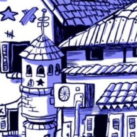
kannst du gerne unsere
n:
!“ vom 20.03.25
t vom 06.04.25
t!“ vom 23.05.25
te II vom 25.07.25