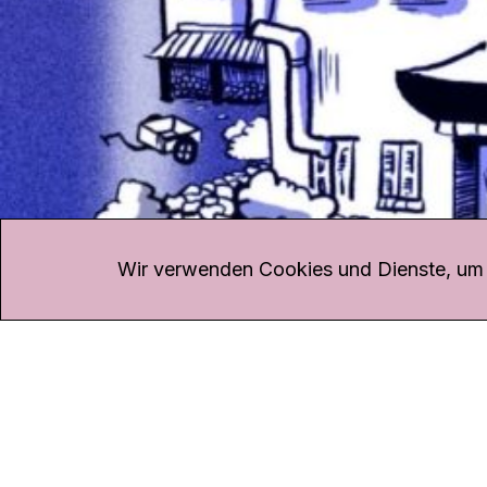
KONTAKT
Kanal K
Übe
Rohrerstrasse 20
Emp
Wir verwenden Cookies und Dienste, um d
5000 Aarau
Log
Net
Tel.
062 834 90 81
Par
Studio:
062 834 90 80
Omb
info@kanalk.ch
Dat
Newsletter
Imp