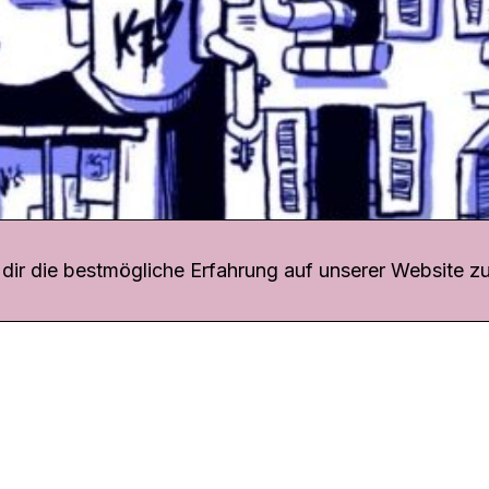
r uns
fang
ir die bestmögliche Erfahrung auf unserer Website zu
o Download
iquette
tner
udsstelle
enschutz
ressum