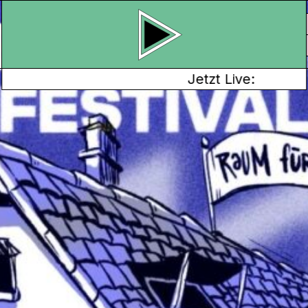
Jetzt Live:
ER
 in Bremgarten
estival
wird am
r, Bar & Küche über
en live vom
g, 19. September von
.B. Mamba Bites und