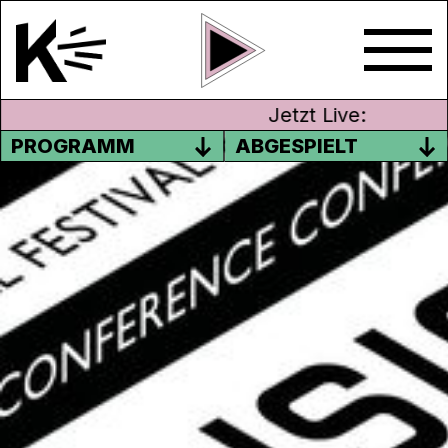
Jetzt Live:
PROGRAMM
ABGESPIELT
M4MUSIC 2021
Die Schweizer Popmusikszene trifft sich
vom Mittwoch, 24. bis Freitag, 26. März
2021 im
digitalen Raum
. Auch dieses Jahr
können sich Musikliebhaber*innen auf ein
Festival voller Spannung, Entdeckung und
Vernetzung freuen. Mit nur wenigen Klicks
katapultiert man sich von zuhause mitten