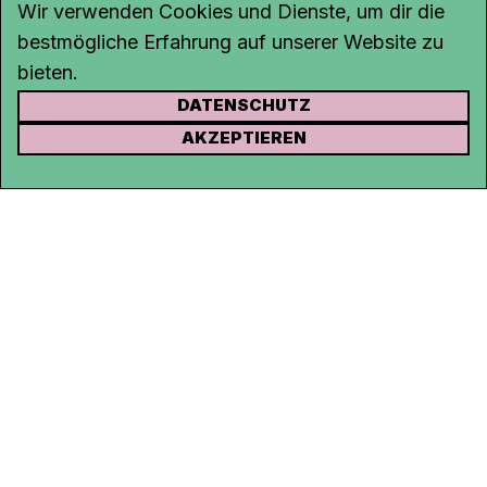
Wir verwenden Cookies und Dienste, um dir die
bestmögliche Erfahrung auf unserer Website zu
bieten.
DATENSCHUTZ
KONTAKT
AKZEPTIEREN
Kanal K
Rohrerstrasse 20
5000 Aarau
Tel.
062 834 90 81
Studio:
062 834 90 80
info@kanalk.ch
Newsletter
Über uns
Empfang
Logo Download
Netiquette