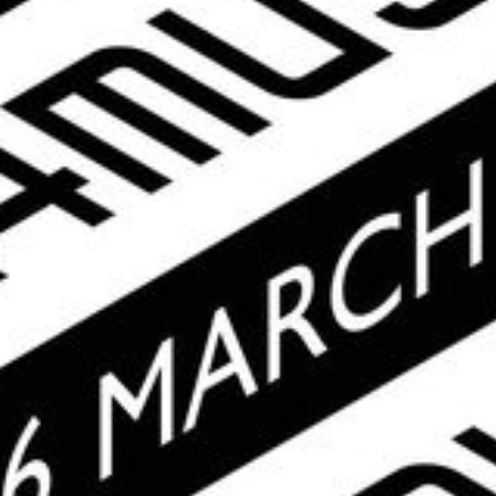
ins Geschehen.
Auf Kanal K bist du mit diesen Sendungen
dabei:
Samstag, 27. März:
17:00 Uhr, Aktuelle Livekonzerte von Annie
Taylor, Giulia Dabalà, La Colère, District
Five, Acid Amazonias
Mittwoch, 31. März:
18:00 Uhr, Nachtleben in Zeiten der
Pandemie
22:00 Uhr, CO2-neutrale Musikkultur