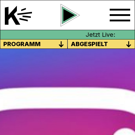
Jetzt Live:
PROGRAMM
ABGESPIELT
MEHR LIKES, MEHR LIEBE?
Likes, Abos und Co. Die Social Media
Plattform Instagram hat seine positiven wie
auch negativen Seiten.
Anina Hoch
hat bei
verschiedenen Menschen Meinungen zu
Themen wie Sucht und Selbstdarstellung
eingesammelt. So berichten ein Instagram-
Nutzer und eine -Nutzerin von ihrem