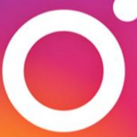
persönlichen Umgang mit der Plattform.
Der Instagramer
Aditotoro
erzählt von der
professionellen Arbeit mit der Plattform.
Vom Psychologen
Franz Eidenbenz
erfährst
du mehr über die Onlinesucht. Und
schliesslich kommen auch zwei Personen
zur Sprache, die die Plattform bewusst
nicht nutzen.
Klicke
hier
, wenn du mehr über die
Nutzung und Auswirkung der Social
Media Plattform Instagram erfahren
willst.