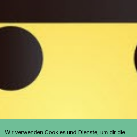
Wir verwenden Cookies und Dienste, um dir die