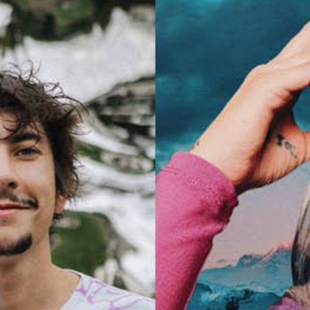
eigentlich schon Zeit für Winterschlaf?
Hier also unser “kleines” Update zur
aktuellen Musik!
Hier geht es zur
Übersicht
unserer
Neuzugänge und hier findet man sie auf
Spotify
Liebe Grüsse
Shannie + Pik