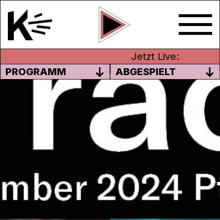
Jetzt Live:
PROGRAMM
ABGESPIELT
K-TRACKS: NEW ENTRIES
NOVEMBER PT.2 2024
äh… Winterschlaf?
Uns geht langsam die Zeit aus … Während
immer noch zahlreiche Neuerscheinungen
reinschneien tüfteln wir bereits an der
Jahresbestenliste rum. Dabei wärs doch