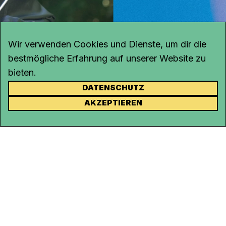
Wir verwenden Cookies und Dienste, um dir die
bestmögliche Erfahrung auf unserer Website zu
bieten.
DATENSCHUTZ
KONTAKT
AKZEPTIEREN
Kanal K
Rohrerstrasse 20
5000 Aarau
Tel.
062 834 90 81
Studio:
062 834 90 80
info@kanalk.ch
Newsletter
Über uns