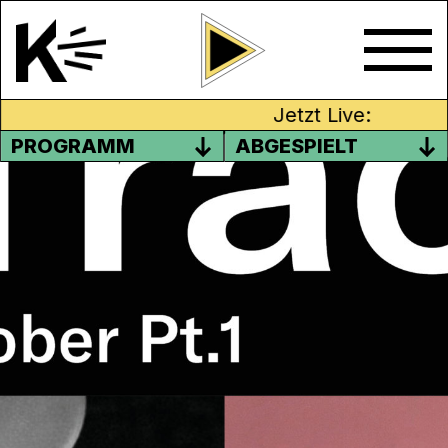
Jetzt Live:
PROGRAMM
ABGESPIELT
K-TRACKS: NEW ENTRIES
OKTOBER PT.1
Diese Woche ist die Playlist klein und fein.
Und mit fein meinen wir „mhhh richtig feine
Scheiss“. Nein, im Ernst, keine Witze über
gute Musik. Viel Spass und lasst die Ohren
wackeln!