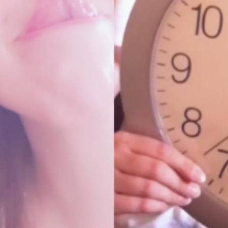
erwarten. Schliesslich beisst sich die
Menschheit seit Jahrtausenden die Zähne
an genau diesen Fragen aus. Aber zum
Glück versteht man nicht nur durch
Antworten, sondern auch durch Fragen die
Welt ein bisschen besser.
Philosophie im Alltag
Mittwoch, 11. Juli, 18.00 Uhr
Sonntag, 15. Juli, 21.00 Uhr