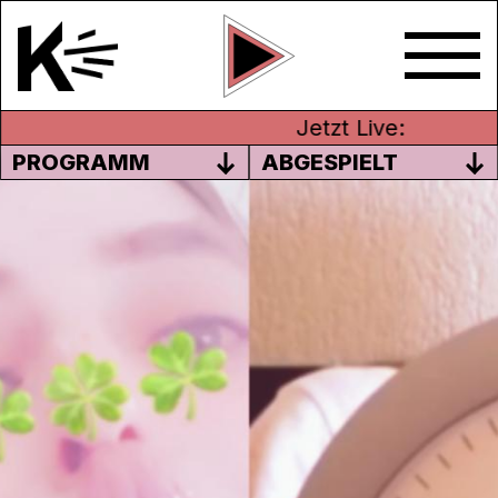
Jetzt Live:
PROGRAMM
ABGESPIELT
HEUTE 18 UHR: PHILOSOPHIE
IM ALLTAG
Was ist Glück? Handle ich richtig? Oder
ist sowieso alles vorherbestimmt?
In der Schwerpunktsendung „Philosophie
im Alltag“ geht es um die ganz grossen
Fragen. Antworten darfst du keine