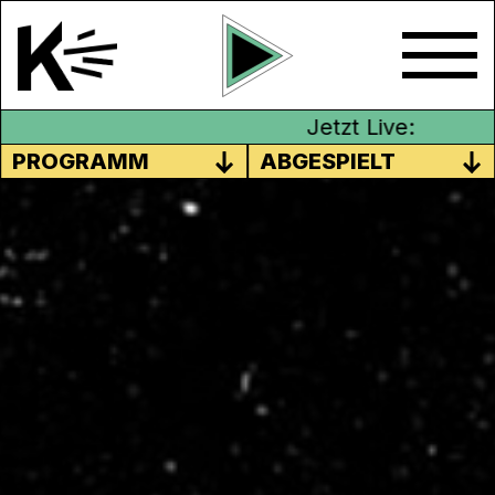
Jetzt Live:
PROGRAMM
ABGESPIELT
RECORD STORE DAY LIVE AUF
KANAL K
Am Samstag, 21. April findet der alljährliche
Record Store Day statt. Passend zu
unserem Monatsthema „Konsum“ senden
wir ab 13 Uhr direkt aus dem Dezibelle in
Aarau. DJ Webbie & DJ Gianni Panini legen