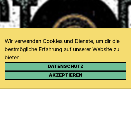
Wir verwenden Cookies und Dienste, um dir die
bestmögliche Erfahrung auf unserer Website zu
bieten.
DATENSCHUTZ
KONTAKT
AKZEPTIEREN
Kanal K
Rohrerstrasse 20
5000 Aarau
Tel.
062 834 90 81
Studio:
062 834 90 80
info@kanalk.ch