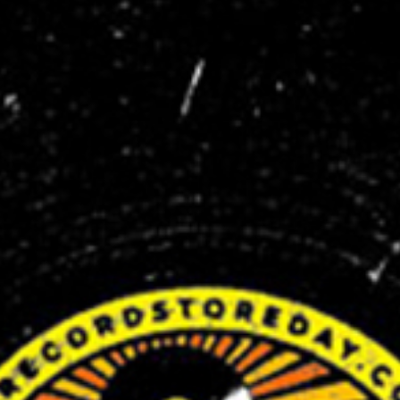
nicht nur ihre Scherben auf, sondern auch
die der anwesenden Gäste. Es lohnt sich
also vorbeizukommen!
Am Mikrofon begleiten euch Pius Vögele
(
Blüetestaub
) und Roman Tschopp
(
Vinylirium
). Jan Van Ditzhuijzen übernimmt
die Rolle des Hosts.
Infos zum Tag der unabhängigen
Plattenläden findest du
hier
.
Official Trailer
Support your local Record Store!