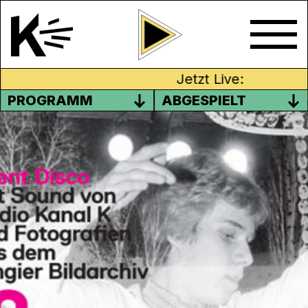
Jetzt Live:
PROGRAMM
ABGESPIELT
SILENT DISCO AM 28. APRIL IM
STADTMUSEUM AARAU
Es ist Zeit die Schlaghosen aus dem
Schrank zu holen und die Tanzstiefel zu
schnallen. Das
Stadtmuseum Aarau
verwandelt am Samstag, 28. April das
Foyer zur Tanzfläche. Damit du den