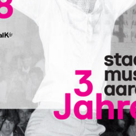
Kopfhörer vergisst, wirst du inspiriert von
Tanzfotots aus den 1960er- und 1970er
Jahren. Natürlich aus dem
Riniger
Bildarchiv
.
Und der Sound, der stammt von unseren
Sendungsmachenden Claudia Kayrooz
(
Sounddog
) und Pius Vögele (
Blüetestaub
).
Die Playlisten der beiden findest du auf
Kanal 1. Logisch!