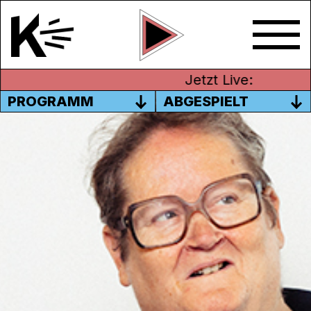
Jetzt Live:
PROGRAMM
ABGESPIELT
THEATER IM OHR – SILVIO
SUCHT DEINE STIMME
Seit gut einem Jahr macht Silvio Rauch die
Sendung
Theater im Ohr
und erfindet dabei
sich und das Format jeden Monat neu. Die
letzten paar Male führte er mit Anita
Heinzmann Hörspiele auf, z.B.
Nächtliches