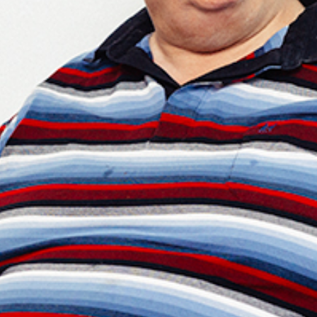
Gespräch mit einem verachteten Menschen
von Dürrenmatt oder hochaktuell das Stück
Verbiegung
von Heinz Ruch. Silvio hat noch
so viele Pläne und möchte bald ein Hörspiel
mit mehreren Personen aufführen. Dafür
braucht er aber dich bzw. deine Stimme! Ist
das was für dich? Dann schreib ein
Mail
direkt an Silvio
und schon bald hörst du
dich in der erfolgreichen Sendung Theater
im Ohr!