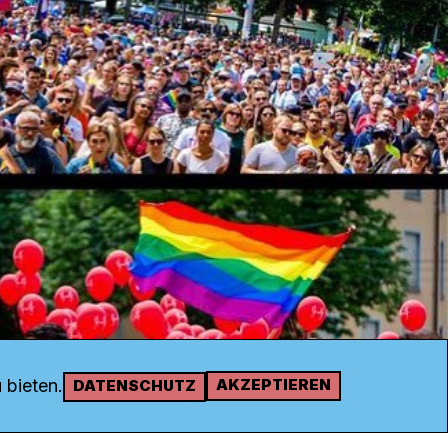
 bieten.
AKZEPTIEREN
DATENSCHUTZ