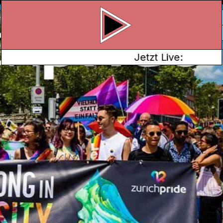
Jetzt Live:
E
 dieses Jahr wegen
r viele queere
 Art Befreiungsschlag.
 Jahres. Aber wie
, Menschen und die
e auf? Florian Mani