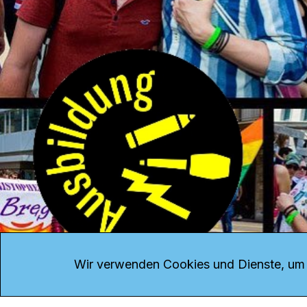
KONTAKT
Kanal K
Übe
Rohrerstrasse 20
Emp
Wir verwenden Cookies und Dienste, um d
5000 Aarau
Log
Net
Tel.
062 834 90 81