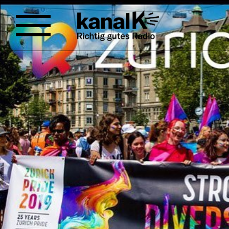
ZOOM – PRIDE @ HOM
Das
ZurichPride Festival
findet
des Coronavirus nicht statt. Fü
Menschen bietet die Pride eine
Es ist das grosse Highlight des
nehmen queere Organisationen
Veranstalter*innen diese Absag
hat nachgefragt.