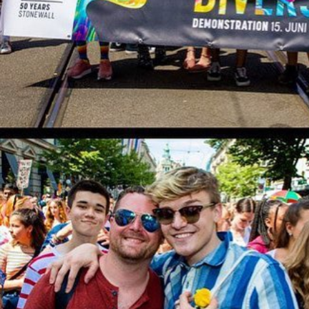
PinkCross
ist die grösste Organ
und bisexuelle Männer der Schwe
diversen politischen Aktivitäten 
der Pride natürlich mit. Die
Mil
diverse Treffpunkte für junge
und leitet während des Festiva
Die Veranstalter*innen des
Zur
wegen des Ausfalls diverser Eve
bedrückt. Sie schauen aber da
in die Zukunft. Der Grossteil d
Einzelpersonen ist über die Ab
hat diese aber erwartet. Sie er
für sie überhaupt bedeutet.
Klicke
hier
, um die ganze S
zum ZurichPride Festival zu 