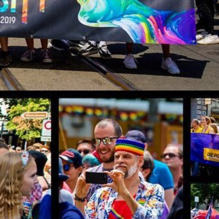
isation für schwule
iz. Sie ist in
involviert und hilft bei
chjugend
bietet
 queere Menschen an
ls die Jugendpride.
ichPride Festivals
sind
nts zutiefst
für schon weit voraus
er queeren
sage sehr enttäuscht,
zählen, was die Pride
chwerpunksendung
hören.