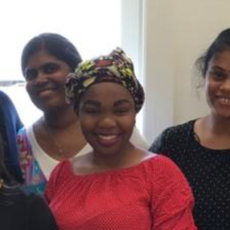
Sendung Treffpunkt Radio mit acht Frauen
gesprochen, die dort regelmässig einen
Deutschkurs besuchen. Entstanden sind
acht Geschichten Mitten aus dem Leben
dieser Frauen.
Sendung vom 01.07.2019
Moderation: Antoinette Gloor
00:00
01:03:01
Details zum Podcast
Treffpunkt Radio