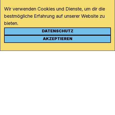
Wir verwenden Cookies und Dienste, um dir die
bestmögliche Erfahrung auf unserer Website zu
bieten.
DATENSCHUTZ
KONTAKT
AKZEPTIEREN
Kanal K
Rohrerstrasse 20
5000 Aarau
Tel.
062 834 90 81
Studio:
062 834 90 80
info@kanalk.ch
Newsletter
Über uns
Empfang
Logo Download