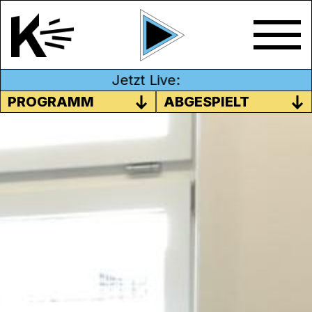
Jetzt Live:
PROGRAMM
ABGESPIELT
EIN INTERKULTURELLER
TREFFPUNKT MIT
MIGRANT*INNEN
Das
Familienzentrum Karussell
in Baden ist
ein r
egionaler Treffpunkt mit vielen
Dienstleistungen für Familien mit Kindern im
Vorschulalter.
Antoinette Gloor hat für die