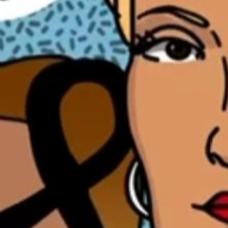
über Tipps & Tricks – und darüber, dass wir
eigentlich in einer Folge viel zu wenig Zeit
haben, um alles unterzukriegen.
Korrektur: Ganz am Ende sagt Lisa
„Testosteron-Kur“. Das ist falsch. Sie spricht
von einer geschlechtsangleichenden
Hormontherapie.
Sendung vom 25.01.2021
Moderation: Lisa Christ & Miriam Suter