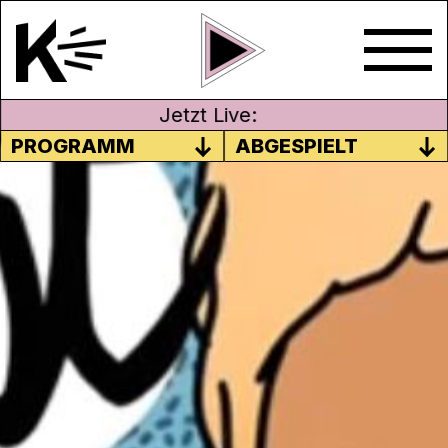
Jetzt Live:
PROGRAMM
ABGESPIELT
#17 VULVA, VAGINA & UTERUS
Es wird viel zu wenig über Vulven, Vaginen
und Uteri gesprochen, über Zyklen und
Menstruation, Ausfluss und
Genitalgesundheit. Dem wollen wir mit
dieser Folge entgegenwirken: Wir reden
über unsere ersten Gyno-Erfahrungen,
über all die empörenden Wissenslücken,