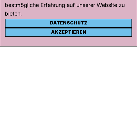
bestmögliche Erfahrung auf unserer Website zu
bieten.
DATENSCHUTZ
KONTAKT
AKZEPTIEREN
Kanal K
Rohrerstrasse 20
5000 Aarau
Tel.
062 834 90 81
Studio:
062 834 90 80
info@kanalk.ch
Newsletter
Über uns
Empfang
Logo Download
Netiquette
Partner