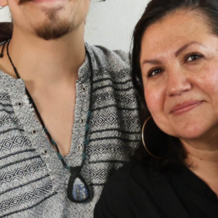
des Latin Screen Filmfestivals in St. Gallen.
Sendung vom 11.02.2022
Moderation: Maricruz Peñaloza, Sandra
Tiznado, Santiago Valdes Yañes & Giovanna
Anagua Suter
00:00
59:57
Details zum Podcast
Ni chicha ni limoná