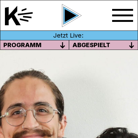
Jetzt Live:
PROGRAMM
ABGESPIELT
#04 ENTREVISTA CON ALMA
ZELLER LÓPEZ
En este programa, Ni chicha entrevista a
Alma Zeller López, directora del Festival de
Cine Latino de St. Gallen.
In dieser Sendung führt Ni chicha ein
Interview mit Alma Zeller Lopez, die Leiterin