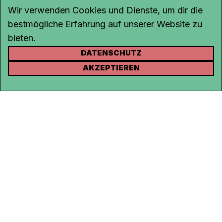
Wir verwenden Cookies und Dienste, um dir die
bestmögliche Erfahrung auf unserer Website zu
bieten.
DATENSCHUTZ
KONTAKT
AKZEPTIEREN
Kanal K
Rohrerstrasse 20
5000 Aarau
Tel.
062 834 90 81
Studio:
062 834 90 80
info@kanalk.ch
Newsletter
Über uns
Empfang
Logo Download