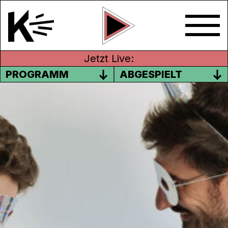
Jetzt Live:
PROGRAMM
ABGESPIELT
OKTOBER 2022
Die Würfel sind gefallen. Frappé macht im
Oktober wieder mal eine Spezialfolge und
geht raus. Der Zufall bestimmt, wo‘s lang
geht. Was die Thur im Aargau zu suchen
hat? Wie man von Baselland nach China
kommt und was ein Wieden-Jäger ist? All
das und noch viel mehr hört ihr in unserer