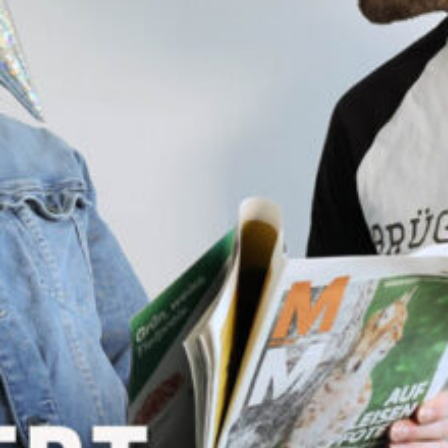
Oktober-Spezialfolge.
Sendung vom 09.10.2022
Moderation: Reni und Sveni
00:00
59:11
PODCAST ABONNIEREN
TuneIn
Details zum Podcast
Frappé - iischalt
(ab)serviert