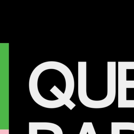
aufs LGBTIAQ+-Filmfestival Queersicht in
Bern und aufs Rainbow Art Festival in Basel
sowie Antworten von Dr. Gay und einen
Rückblick auf 50 Jahre hab queer Bern.
Noch mehr Infos gibts
hier
.
Sendung vom 25.10.2022
Moderation: Alex Meier
00:00
01:57:08
PODCAST ABONNIEREN