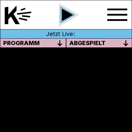
Jetzt Live:
PROGRAMM
ABGESPIELT
#02 NEUIGKEITEN VON LOS,
PINK CROSS, TGNS
In dieser Folge gibts Neuigkeiten aus den
Dachorganisationen LOS, Pink Cross und
TGNS, Gespräche über den neuen Roman
‚Dürrst‘ von Simon Froehling und über die
Musik von Jonathan Stich, einen Ausblick