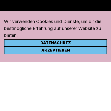
Wir verwenden Cookies und Dienste, um dir die
bestmögliche Erfahrung auf unserer Website zu
bieten.
DATENSCHUTZ
KONTAKT
AKZEPTIEREN
Kanal K
Rohrerstrasse 20
5000 Aarau
Tel.
062 834 90 81
Studio:
062 834 90 80
info@kanalk.ch
Newsletter
Über uns