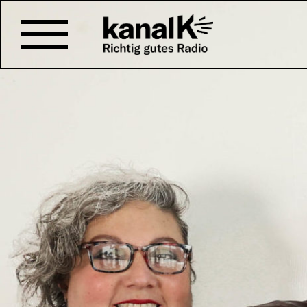
Jetzt Li
#14 EN PANTALLA LATI
Una mirada a lo que está suce
Latina a través de fantásticas h
Testimonio de chicas suizas qu
mexicano de los muertos (quizás
feministas).
Ein Blick auf die Geschehnisse 