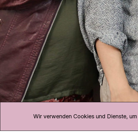
KONTAKT
Kanal K
Übe
Rohrerstrasse 20
Emp
Wir verwenden Cookies und Dienste, um d
5000 Aarau
Log
Net
Tel.
062 834 90 81
Par