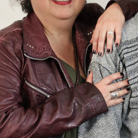
fantastische Geschichten aus 
Zeugnis von Schweizer Mädche
mexikanischen Altar der Toten e
zukünftige Feministinnen).
Sendung vom 09.12.2022
Moderation: Maricruz Peñaloza
Santiago Valdes Yañes & Giov
00:00
Details zum Podcast
Ni chicha 