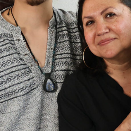
dem Kino.
n, die einen
rrichten (vielleicht…
, Sandra Tiznado,
anna Anagua Suter
01:00:11
ni limoná