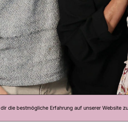
r uns
fang
ir die bestmögliche Erfahrung auf unserer Website zu
o Download
iquette
tner