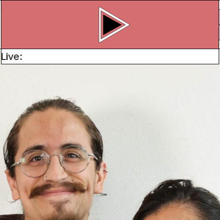
ve:
NA FILM FESTIVAL IN ST. GALLEN
diendo en América
istorias del cine.
e construyen un altar
. . . futuras
in Lateinamerika durch