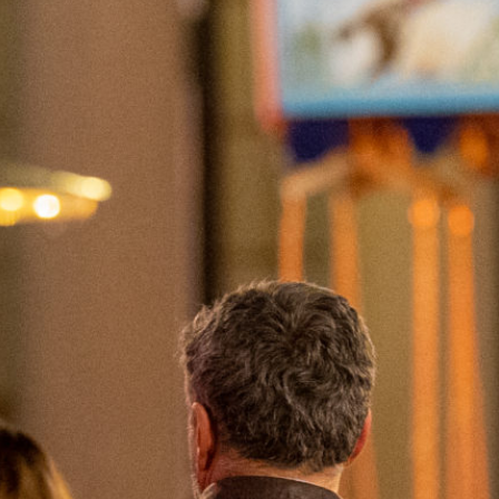
Ein Glühwein auf dem Weihnachtsmarkt,
das ist Tradition für viele. Die schon fast
eingefrorenen Hände am wärmenden
Getränk wiederzubeleben, gehört schon
fast zur Winterzeit dazu. Jedoch kommt der
heiß begehrte Glühwein auch mit seinem
Preis.
Fabienne Kaufmann hat den
Aarauer
Weihnachtsmarkt
besucht und die
Tradition
Glühwein
genauer unter die Lupe
genommen.
Sendung vom 9.12.2022
Moderation: Julia Schlechtriem, Redaktion: