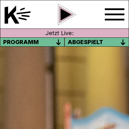
Jetzt Live:
PROGRAMM
ABGESPIELT
TRADITION GLÜHWEIN
Langsam wird es kälter draußen,
Lichterketten werden montiert, die
Weihnachtszeit steht vor der Tür. Da wird
der eine oder andere sicherlich im Zwiebel-
Look durch den Weihnachtsmarkt
schlendern. Und was darf dabei nicht
fehlen; der GLÜHWEIN.