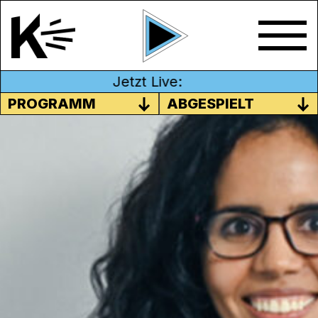
Jetzt Live:
PROGRAMM
ABGESPIELT
LET’S LISTEN TO DIVERSITY
In this Episode it’s all about the universal
language we all speak: Music. Cheija
shows us various songs with different
languages.
In dieser Episode geht es um die
universelle Sprache, die wir alle sprechen: