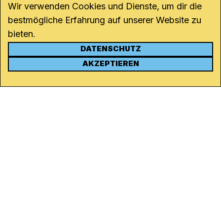
Wir verwenden Cookies und Dienste, um dir die
bestmögliche Erfahrung auf unserer Website zu
bieten.
DATENSCHUTZ
KONTAKT
AKZEPTIEREN
Kanal K
Rohrerstrasse 20
5000 Aarau
Tel.
062 834 90 81
Studio:
062 834 90 80
info@kanalk.ch
Newsletter
Über uns
Empfang
Logo Download
Netiquette