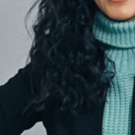
Musik. Cheija zeigt uns verschiedene Lieder
in unterschiedlichen Sprachen.
Sendung vom 09.01.2023
Moderation: Cheija Abdalahe
00:00
01:00:12
PODCAST ABONNIEREN
TuneIn
Details zum Podcast
The Bridge