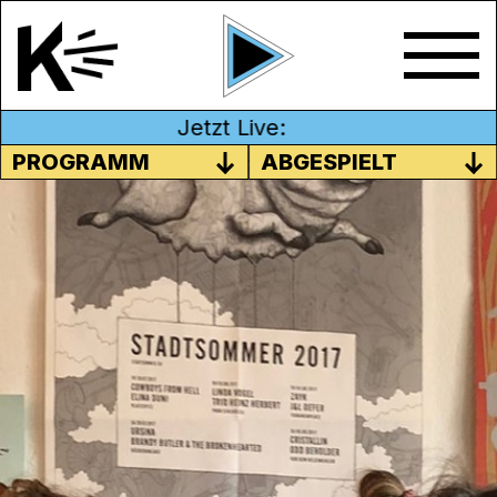
Jetzt Live:
PROGRAMM
ABGESPIELT
#04 FABIENNE SCHMUKI
In der vierten Folge von FINTA*view ziehen
wir mit
Fabienne Schmuki
den Vorhang und
blicken gemeinsam hinter die Kulissen der
Schweizer Indiemusik-Szene. Fabienne
Schmuki ist Co-Geschäftsleiterin von
Irascible
, einer Distributions- und
Promotionsagentur sowie ein Musiklabel.