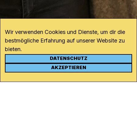
Wir verwenden Cookies und Dienste, um dir die
bestmögliche Erfahrung auf unserer Website zu
bieten.
DATENSCHUTZ
KONTAKT
AKZEPTIEREN
Kanal K
Rohrerstrasse 20
5000 Aarau
Tel.
062 834 90 81
Studio:
062 834 90 80
info@kanalk.ch
Newsletter