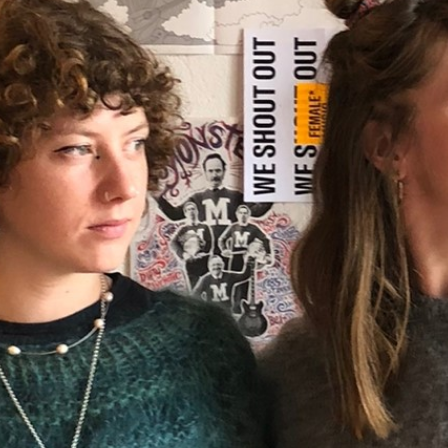
Von ihrem beruflichen Werdegang bis hin
zur Frage nach Vorbildern für FINTA*s —
das und viel mehr gibts in dieser Folge zu
hören. Geniess die Aussicht!
Sendung vom 24.01.2023
Moderation: Shannon Hughes & Jana
Heimgartner
00:00
01:00:16
PODCAST ABONNIEREN