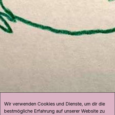
Wir verwenden Cookies und Dienste, um dir die
bestmögliche Erfahrung auf unserer Website zu