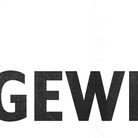
00:00
24:29
PODCAST ABONNIEREN
TuneIn
Details zum Podcast
Abgewiesen