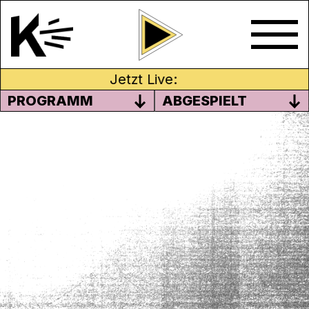
Jetzt Live:
PROGRAMM
ABGESPIELT
3 – WIE WEITER MIT DEM
NOTHILFESYSTEM?
Ist mit Nothilfe ein Leben in Würde
möglich? Lea Hungerbühler von
AsyLex
und Patrizia Bertschi vom
Verein Netzwerk
Asyl Aargau
verneinen dies und fordern
Änderungen am Nothilfesystem.