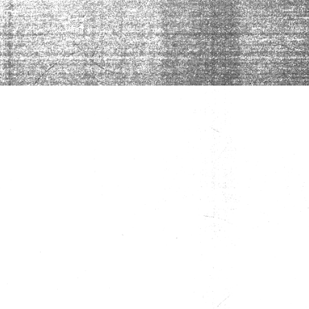
Abgewiesen
fragt in der dritten Folge: Wie
weiter mit dem Nothilfesystem?
Adrian
Schoop
, FDP-Grossrat, und
Lea
Schmidmeister
, SP-Grossrätin, nehmen
Stellung. Ausserdem erfährst du, wie es für
Duaa
,
Sanja
und
Nasir
* weitergeht und was
sie sich für ihre Zukunft wünschen.
*Name geändert
Veröffentlichung: 18.05.2023
Redaktion: Manuela Furger