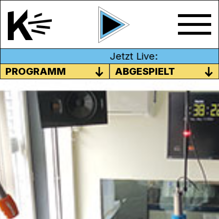
Jetzt Live:
PROGRAMM
ABGESPIELT
ABSCHLUSSSENDUNG
GRUNDKURS – WIE MACHT
MENSCH EIGENTLICH RADIO?
Wie bediene ich ein Mischpult, wie mache
ich einen Radiobeitrag? Oder wie wird ein
gutes Interview vorbereitet und vor allem
wie nehme ich es richtig auf? All diese