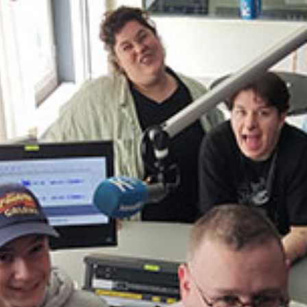
Fragen werden im Grundkurs von Kanal K
beantwortet.
Sendung vom 20.05.2023
Moderation: Harun Gezici, Matthias Foff,
Yannick & Ely, Blenda Nyfeler, Aris
Bernasconi, Markus Hauser, Michael Räbe
00:00
55:18