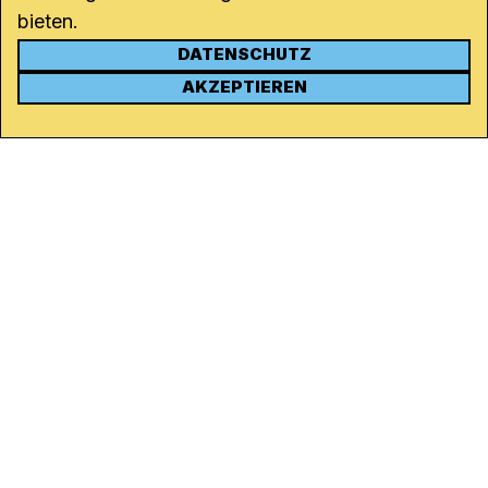
bieten.
DATENSCHUTZ
KONTAKT
AKZEPTIEREN
Kanal K
Rohrerstrasse 20
5000 Aarau
Tel.
062 834 90 81
Studio:
062 834 90 80
info@kanalk.ch
Newsletter
Über uns
Empfang
Logo Download
Netiquette
Partner
Ombudsstelle