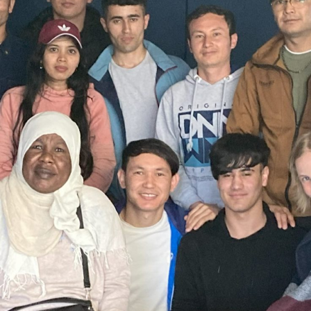
Institutionen. In diesem Rahmen wurde
auch ein Besuch bei Kanal K organisiert. Im
Radiostudio haben Besucher*innen des
Programm BBB Texte zum Thema
Diskriminierung eingesprochen.
Sendung vom 30.05.2023
Moderation: Sarina Höppner
00:00
35:53
Details zum Podcast
Tag des offenen