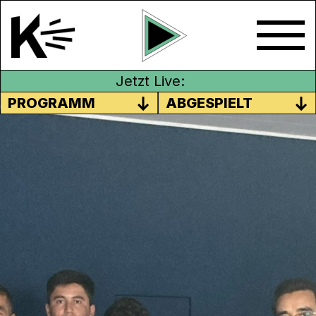
Jetzt Live:
PROGRAMM
ABGESPIELT
PROGRAMM BBB –
DISKRIMINIERUNG
Jeden Samstag bietet das
Programm BBB
in der Region Aargau erlebnisorientierte
Aktivitäten für geflüchtete Menschen an. Es
vermittelt Informationen und ermöglicht
Austausch mit regionalen Vereinen und