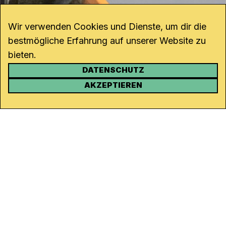
Wir verwenden Cookies und Dienste, um dir die
bestmögliche Erfahrung auf unserer Website zu
bieten.
DATENSCHUTZ
KONTAKT
AKZEPTIEREN
Kanal K
Rohrerstrasse 20
5000 Aarau
Tel.
062 834 90 81
Studio:
062 834 90 80
info@kanalk.ch
Newsletter
Über uns
Empfang