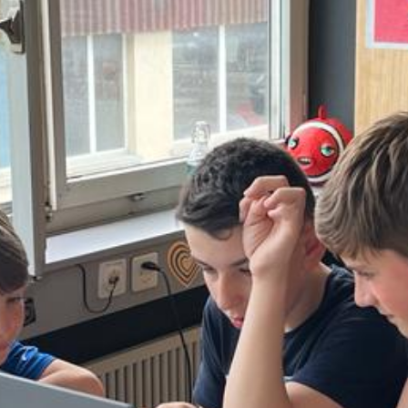
Moderation: Till, Mateo & Eros
00:00
02:15
Details zum Podcast
saftig & würzig