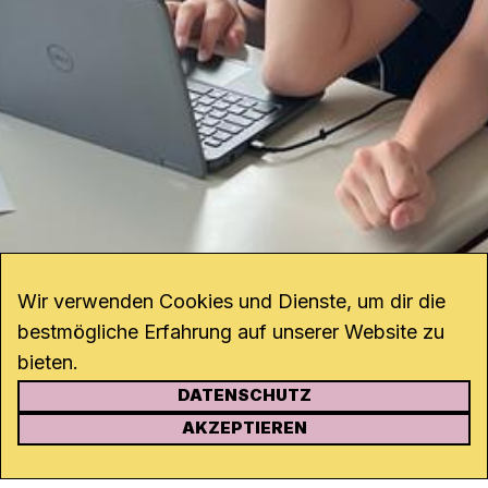
Wir verwenden Cookies und Dienste, um dir die
bestmögliche Erfahrung auf unserer Website zu
bieten.
DATENSCHUTZ
KONTAKT
AKZEPTIEREN
Kanal K
Rohrerstrasse 20