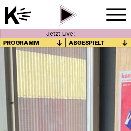
Jetzt Live:
PROGRAMM
ABGESPIELT
#04 BAKLAVA REZEPT – BEZ.
OFTRINGEN
Till, Mateo und Eros haben das beste
Baklava Rezept – glaubst du nicht? Hör
selbst!
Sendung vom 04.06.2023