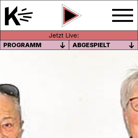
Jetzt Live:
PROGRAMM
ABGESPIELT
MUSEUM FÜR
KOMMUNIKATION
In dieser Sendung geht es um folgende
Themen: Museum für Kommunikation, Was
macht Sandra Burgermeister heute?, Urban
Sketchers, Alpines Museum BE-Nordkorea
& Was macht eigentlich ein Geomatiker?