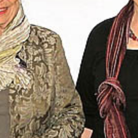
Sendung vom 04.06.2023
Moderation: Susanne Hofer
00:00
01:00:06
Details zum Podcast
Radio Silbergrau