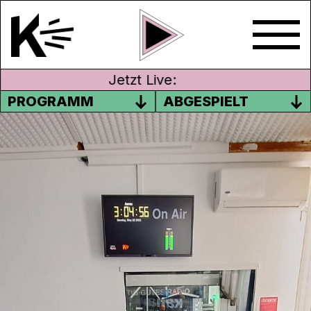
Jetzt Live:
PROGRAMM
ABGESPIELT
#05 CHURROS AUS ALTEM
BROT – BEZ. OFTRINGEN
Aus alt mach neu: Wie aus altem Brot neue
Churros werden – ein Rezept vorgestellt
von Elia und Loris.
Sendung vom 05.06.2023