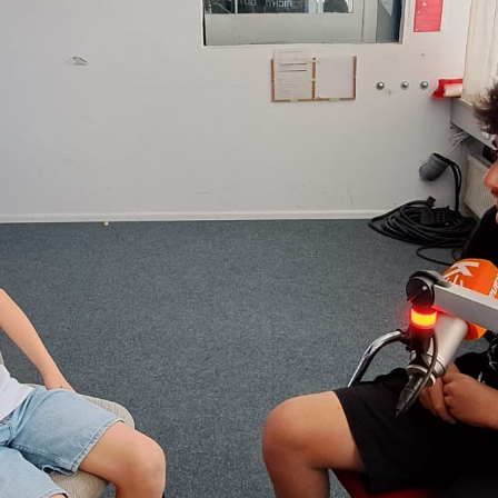
Moderation: Elia & Loris
00:00
03:56
Details zum Podcast
saftig & würzig