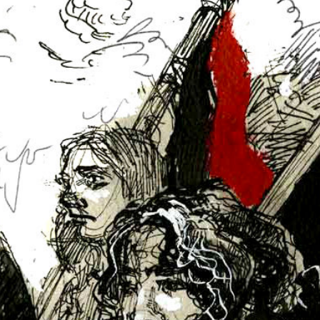
Kampftag und Pride Month zurück. Ein
Rant darf natürlich auch dieses Mal nicht
fehlen. Höre am besten selbst rein!
Sendung vom 02.07.2023
Moderation: A-Team
00:00
01:00:10
PODCAST ABONNIEREN
TuneIn
Details zum Podcast
Schwarzer Stern