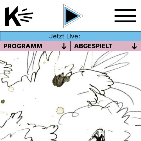
Jetzt Live:
PROGRAMM
ABGESPIELT
RÜCKBLICK FEMINISTISCHER
KAMPFTAG UND PRIDE MONTH
Juni war, wie üblich, voll mit solidarischen
und revolutionären Aktionen, aber auch mit
Wut, Trauer, rainbow Capitalism und pink
cops. Chregu und Bernie blicken Live im
Schwarzen Stern auf den Feministischen