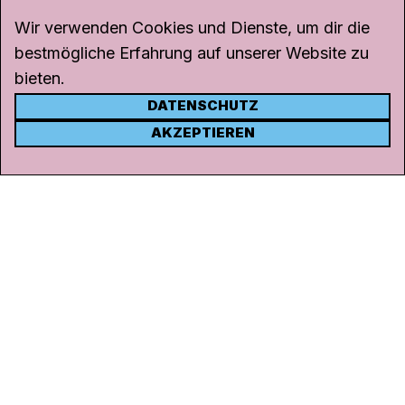
Wir verwenden Cookies und Dienste, um dir die
bestmögliche Erfahrung auf unserer Website zu
bieten.
DATENSCHUTZ
KONTAKT
AKZEPTIEREN
Kanal K
Rohrerstrasse 20
5000 Aarau
Tel.
062 834 90 81
Studio:
062 834 90 80
info@kanalk.ch
Newsletter
Über uns
Empfang
Logo Download