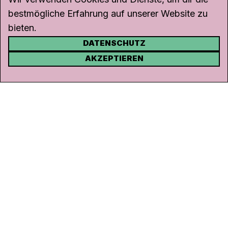
bestmögliche Erfahrung auf unserer Website zu
bieten.
DATENSCHUTZ
KONTAKT
AKZEPTIEREN
Kanal K
Rohrerstrasse 20
5000 Aarau
Tel.
062 834 90 81
Studio:
062 834 90 80
info@kanalk.ch
Newsletter
Über uns
Empfang
Logo Download
Netiquette