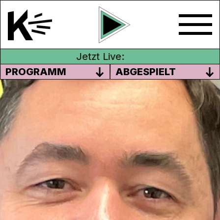
Jetzt Live:
PROGRAMM
ABGESPIELT
FILM VERLEIH GRUPPE
Hast du dich auch schon gefragt, wie Kinos
an ihre Filme kommen? Eines vorweg, die
Kinos kaufen diese nicht direkt bei den
Produzentinnen und Produzenten. Die
Filmrechte werden über sogenannte
Verleih-Unternehmen an die Kinos verkauft.
Die
Film Verleih Gruppe
aus Zürich macht