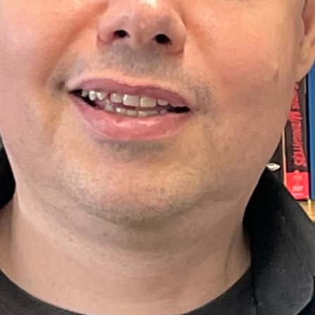
genau das.
Die Film Verleih Gruppe vertreibt allerdings
keine Hollywood-Blockbuster, sondern
Animationsfilme aus Asien. Der
Geschäftsführer Thomas Waldner hat seine
Leidenschaft für diese Art des
Animationsfilms schon vor über 20 Jahren
während eines Aufenthalts in Hongkong
entdeckt.
Heute finden beispielsweise Animes und
andere Animationsfilme aus Asien auch hier
in der Schweiz stetig wachsenden Anklang.
Was diese Filme von den westlichen
Produktionen unterscheidet und nach