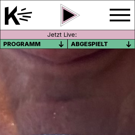
Jetzt Live:
PROGRAMM
ABGESPIELT
#GA
Inhalt ganz ohne Verpackung!
Wir haben die zu den Nationalratswahlen
antretenden Parteien im Kanton Aargau
und Solothurn dazu eingeladen,
Kandidierende zu uns ins Studio zu
schicken. Jeder Person wurden dieselben