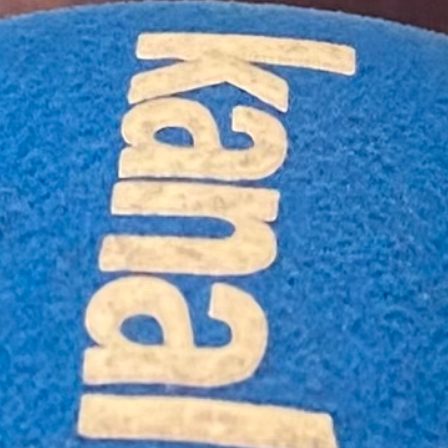
Fragen gestellt, die Antworten dazu hörst
du ungeschnitten und ungefiltert.
Und dies, ohne dir den Namen und die
Partei zu verraten!
Zumindest von uns wirst du es im Porträt
nicht erfahren: Lass dich überraschen, wie
#ga auf “Deine Bühne, keine Regeln, 20
Sekunden Zeit, ab jetzt…” reagiert hat.
Ausgestrahlt am 02.10.2023
Moderation: Michel Walde