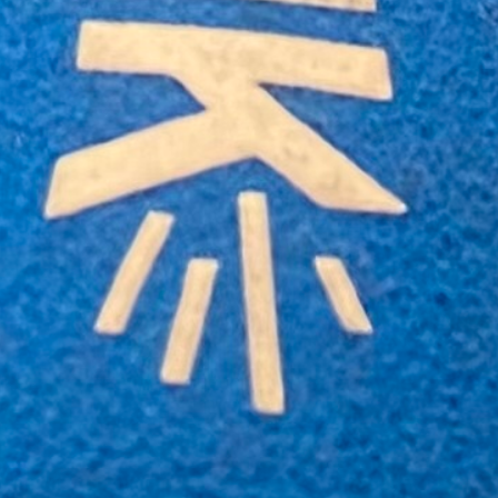
00:00
11:40
PODCAST ABONNIEREN
TuneIn
Details zum Podcast
WBD'23
Nationalratswahlen