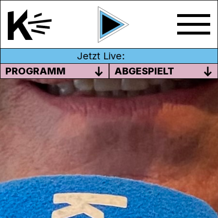
Jetzt Live:
PROGRAMM
ABGESPIELT
#DM
Inhalt ganz ohne Verpackung!
Wir haben die zu den Nationalratswahlen
antretenden Parteien im Kanton Aargau
und Solothurn dazu eingeladen,
Kandidierende zu uns ins Studio zu
schicken. Jeder Person wurden dieselben