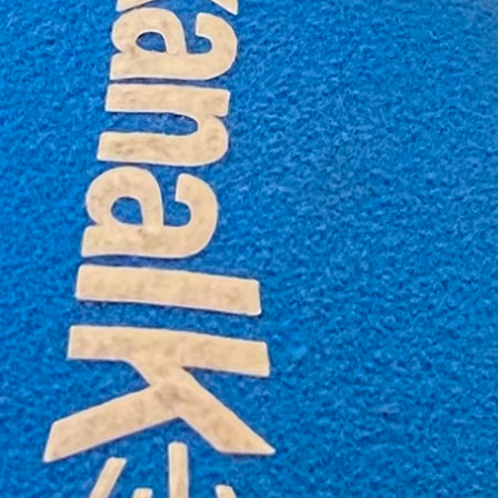
Fragen gestellt, die Antworten dazu hörst
du ungeschnitten und ungefiltert.
Und dies, ohne dir den Namen und die
Partei zu verraten!
Zumindest von uns wirst du es im Porträt
nicht erfahren: Lass dich überraschen, wie
#dm auf “Deine Bühne, keine Regeln, 20
Sekunden Zeit, ab jetzt…” reagiert hat.
Ausgestrahlt am 12.10.2023
Moderation: Michel Walde