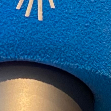
00:00
13:29
PODCAST ABONNIEREN
TuneIn
Details zum Podcast
WBD'23
Nationalratswahlen